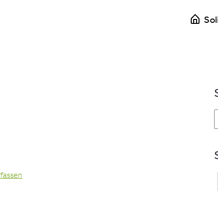
Sol
W
d
fassen