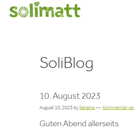
Zur
Zum
Zur
Hauptnavigation
Inhalt
Seitenspalte
Verein
Solidarische
springen
springen
springen
Solimatt
Landwirtschaft
SoliBlog
10. August 2023
August 10, 2023
by
Seraina
Kommentar ver
Guten Abend allerseits