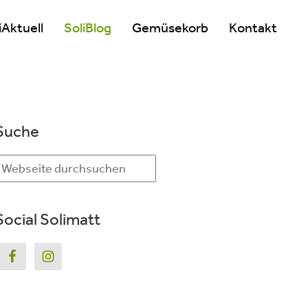
iAktuell
SoliBlog
Gemüsekorb
Kontakt
Seitenspalte
Suche
ebseite
urchsuchen
Social Solimatt