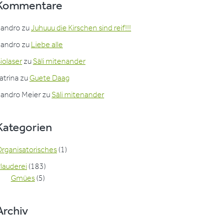
Kommentare
Sandro
zu
Juhuuu die Kirschen sind reif!!!
Sandro
zu
Liebe alle
iolaser
zu
Säli mitenander
atrina
zu
Guete Daag
andro Meier
zu
Säli mitenander
Kategorien
rganisatorisches
(1)
lauderei
(183)
Gmües
(5)
Archiv