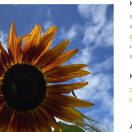
B
k
S
O
P