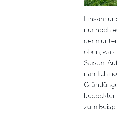
Einsam und
nur noch eu
denn unten 
oben, was 
Saison. Au
nämlich no
Gründüngun
bedeckter 
zum Beispi