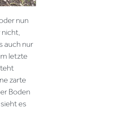
(oder nun
 nicht,
es auch nur
am letzte
steht
ne zarte
der Boden
sieht es