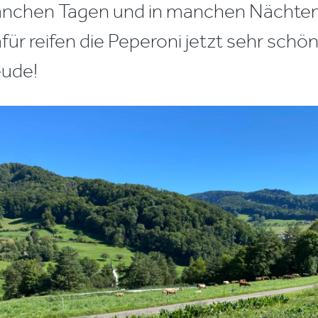
anchen Tagen und in manchen Nächten
ür reifen die Peperoni jetzt sehr schön
eude!