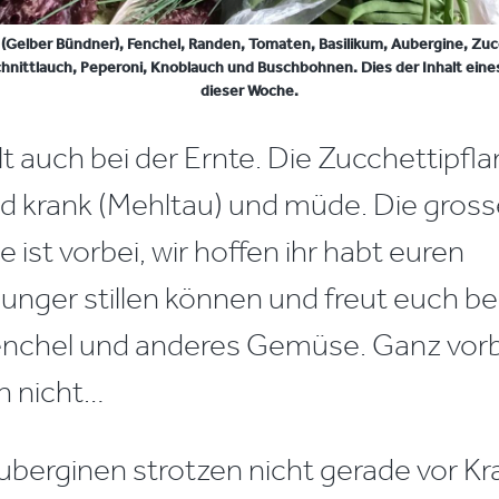
(Gelber Bündner), Fenchel, Randen, Tomaten, Basilikum, Aubergine, Zucc
chnittlauch, Peperoni, Knoblauch und Buschbohnen. Dies der Inhalt ein
dieser Woche.
lt auch bei der Ernte. Die Zucchettipf
ind krank (Mehltau) und müde. Die gros
st vorbei, wir hoffen ihr habt euren
unger stillen können und freut euch be
nchel und anderes Gemüse. Ganz vorbe
h nicht…
uberginen strotzen nicht gerade vor Kra