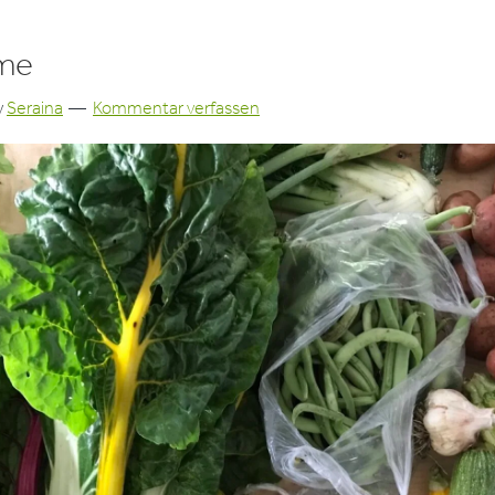
me
y
Seraina
Kommentar verfassen