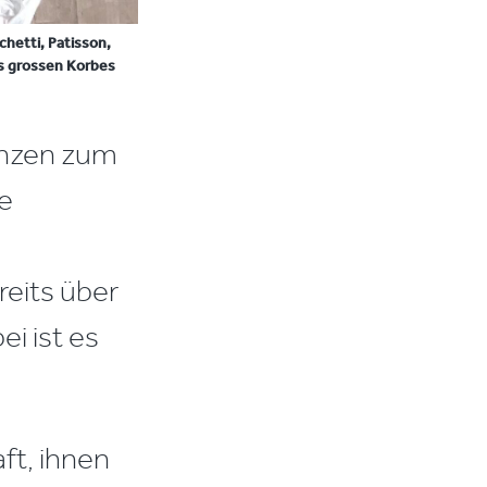
hetti, Patisson,
es grossen Korbes
lanzen zum
se
reits über
i ist es
ft, ihnen