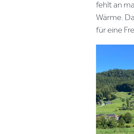
fehlt an m
Wärme. Daf
für eine Fr