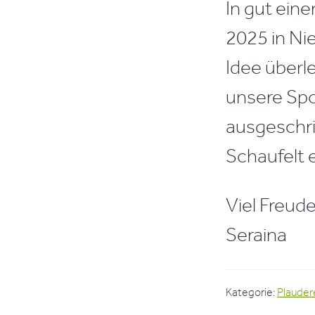
In gut ein
2025 in Nie
Idee überl
unsere Spo
ausgeschri
Schaufelt e
Viel Freud
Seraina
Kategorie:
Plauder