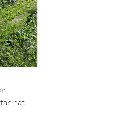
ön
tan hat