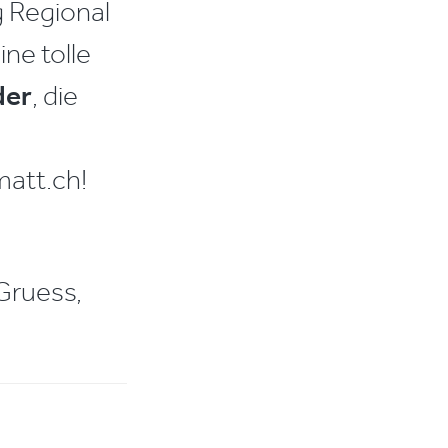
g Regional
ine tolle
der
, die
matt.ch!
Gruess,