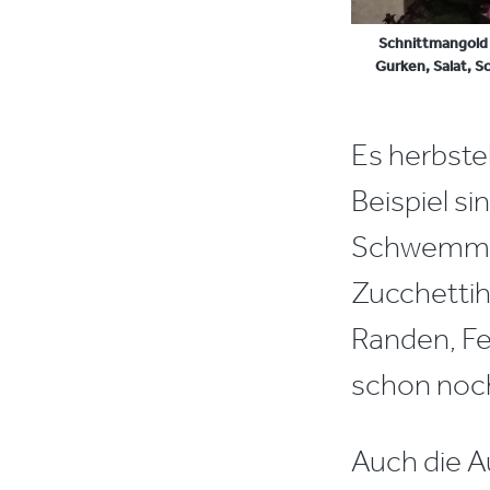
Schnittmangold 
Gurken, Salat, S
Es herbste
Beispiel s
Schwemme i
Zucchettih
Randen, Fe
schon noc
Auch die A