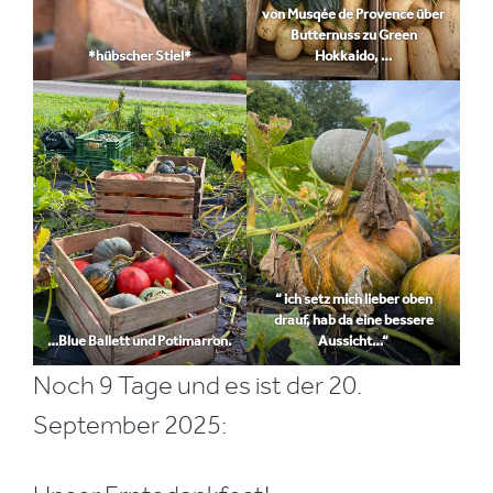
von Musqée de Provence über
Butternuss zu Green
*hübscher Stiel*
Hokkaido, …
“ ich setz mich lieber oben
drauf, hab da eine bessere
…Blue Ballett und Potimarron.
Aussicht…“
Noch 9 Tage und es ist der 20.
September 2025: