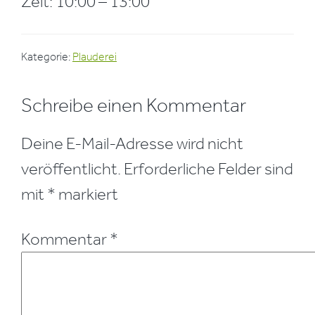
Zeit: 10:00 – 13:00
Kategorie:
Plauderei
Leser-
Schreibe einen Kommentar
Interaktionen
Deine E-Mail-Adresse wird nicht
veröffentlicht.
Erforderliche Felder sind
mit
*
markiert
Kommentar
*