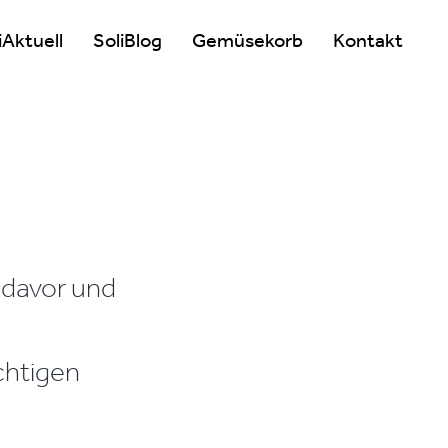
iAktuell
SoliBlog
Gemüsekorb
Kontakt
 davor und
chtigen