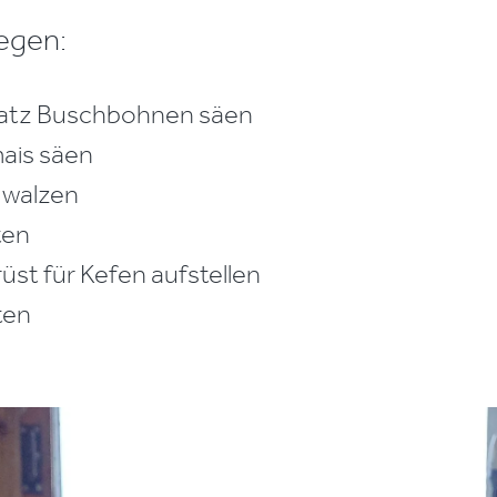
egen:
Satz Buschbohnen säen
ais säen
 walzen
ten
üst für Kefen aufstellen
ten