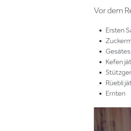
Vor dem R
Ersten 
Zuckerm
Gesätes
Kefen jä
Stützger
Rüebli jä
Ernten