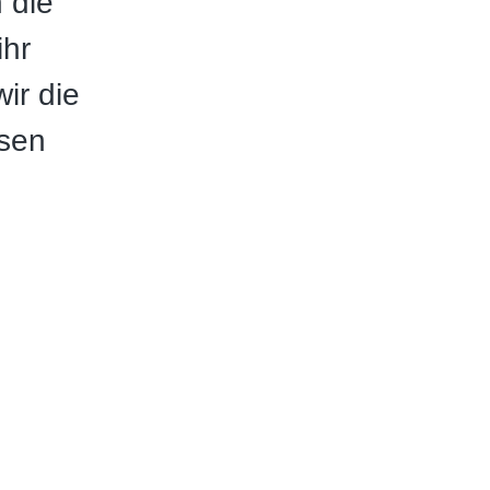
 die
ihr
ir die
üsen