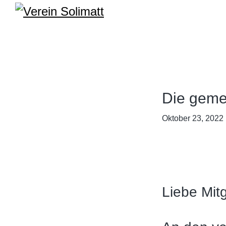
Zur
Zum
Hauptnavigation
Inhalt
Verein
Solidarische
Solimatt
springen
springen
Landwirtschaft
Die geme
Oktober 23, 2022
Liebe Mitg