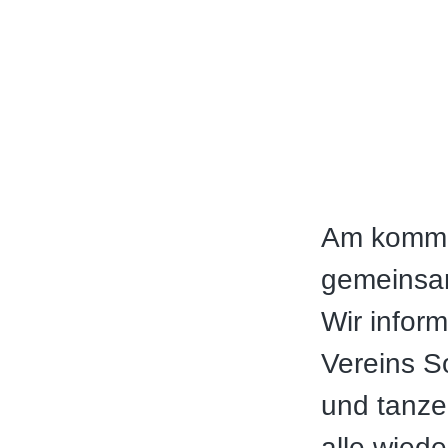
Am komme
gemeinsam
Wir infor
Vereins So
und tanze
alle wied