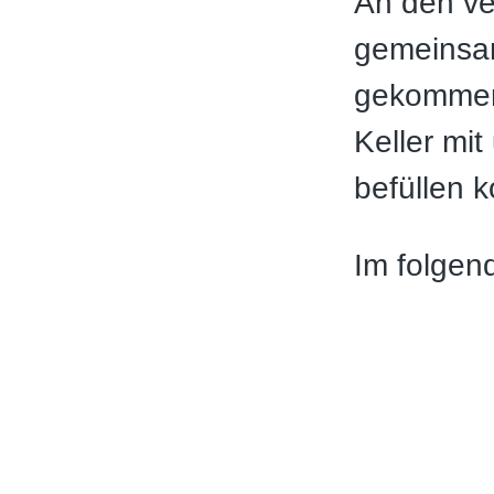
An den v
gemeinsam
gekommen 
Keller mi
befüllen 
Im folgen