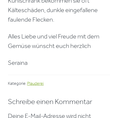
Kühlschrank bekommen sie oft
Kälteschäden, dunkle eingefallene
faulende Flecken.
Alles Liebe und viel Freude mit dem
Gemüse wünscht euch herzlich
Seraina
Kategorie:
Plauderei
Leser-
Schreibe einen Kommentar
Interaktionen
Deine E-Mail-Adresse wird nicht