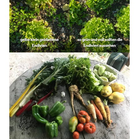
gelbe klein gebliebene
so grün und voll sollten die
Endivien
Endivien aussehen