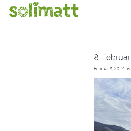
Zur
Zum
Hauptnavigation
Inhalt
Verein
Solidarische
springen
springen
Solimatt
Landwirtschaft
8. Februa
Februar 8, 2024
by