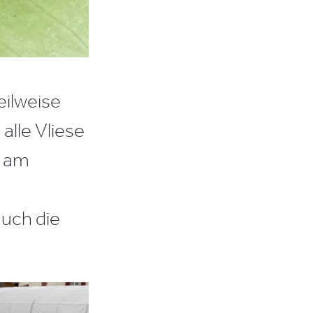
eilweise
alle Vliese
m am
uch die