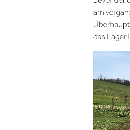
am vergang
Überhaupt 
das Lager i