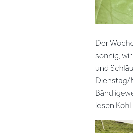
Der Wochen
sonnig, wi
und Schläu
Dienstag/
Bändligew
losen Kohl