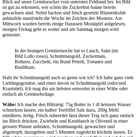
Blick auf unser Gemüseacker vom untersten Feldrand her. Im Bild
ist gut zu erkennen, wie schön die Zuckerhut-Salate bereits
gewachsen sind. Nebst hacken und frisch gesetzte Blumenkohle
anhäufeln stand/steht die Woche im Zeichen des Mostens. Am
Mittwoch wurden bereits einige Harassen Mostäpfel aufgelesen,
morgen Freitag geht es weiter und am Samstag morgen wird
gemostet.
In der heutigen Gemüsetasche hat es Lauch, Salat (im
Bild Lollo rosso), Schnittmangold, Zuckermais,
Bohnen, Zucchetti, ein Bund Peterli, Tomaten und
Basilikum.
Habt ihr Schnittmangold auch so gerne wie ich? Ich habe ganz viele
Lieblingsgemüse, und eines davon ist Schnittmangold (oder/und
Krautstiel). Ich mag ihn am liebsten entweder in einer Wähe oder
einfach als Gemüsebeilage.
Wähe:
Ich mache den Blitzteig: 75g Butter in 1 dl heissem Wasser
schmelzen lassen, ein halber Teelöffel Salz dazu, 200g Mehl
einrühren, fertig. Frisch zubereitet lässt dieser Teig sich ganz einfach
ins Blech drücken. Zwiebeln und Knoblauch in Olivenöl in einer
grossen Pfanne anbraten, Schnittmangold, gewaschen und
abgetropft, dazugeben und 5 Minuten zugedeckt köcheln lassen. Er