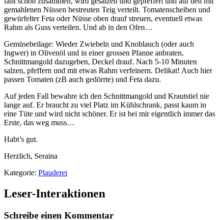
fällt schön zusammen, wird gesalzen und gepfeffert und auf den mit
gemahlenen Nüssen bestreuten Teig verteilt. Tomatenscheiben und
gewürfelter Feta oder Nüsse oben drauf streuen, eventuell etwas
Rahm als Guss verteilen. Und ab in den Ofen…
Gemüsebeilage: Wieder Zwiebeln und Knoblauch (oder auch
Ingwer) in Olivenöl und in einer grossen Pfanne anbraten,
Schnittmangold dazugeben, Deckel drauf. Nach 5-10 Minuten
salzen, pfeffern und mit etwas Rahm verfeinern. Delikat! Auch hier
passen Tomaten (zB auch gedörrte) und Feta dazu.
Auf jeden Fall bewahre ich den Schnittmangold und Krautstiel nie
lange auf. Er braucht zu viel Platz im Kühlschrank, passt kaum in
eine Tüte und wird nicht schöner. Er ist bei mir eigentlich immer das
Erste, das weg muss…
Habt’s gut.
Herzlich, Seraina
Kategorie:
Plauderei
Leser-Interaktionen
Schreibe einen Kommentar