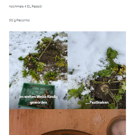
nochmals 4 EL Rapsöl
50 g Pecorino
Im weiten Weiss fündig
geworden
….Pastinaken