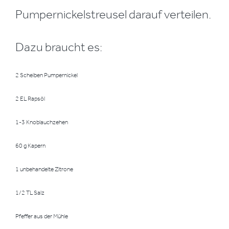
Pumpernickelstreusel darauf verteilen.
Dazu braucht es:
2 Scheiben Pumpernickel
2 EL Rapsöl
1-3 Knoblauchzehen
60 g Kapern
1 unbehandelte Zitrone
1/2 TL Salz
Pfeffer aus der Mühle