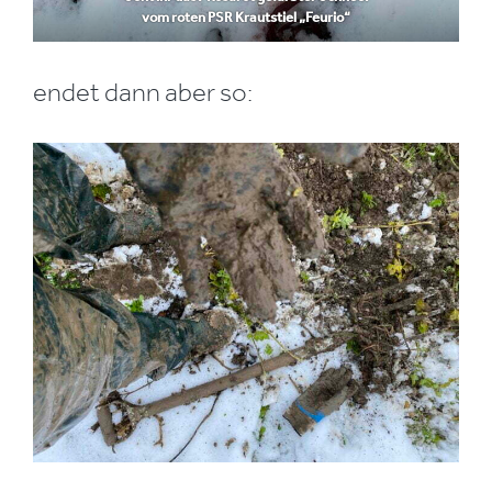
vom roten PSR Krautstiel „Feurio“
endet dann aber so: